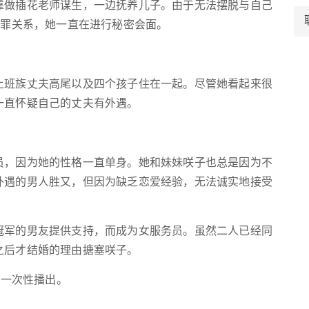
靠做插花老师谋生，一边抚养儿子。由于无法摆脱与自己
负罪关系，她一直在进行秘密会面。
上班族丈夫高尾以及四个孩子住在一起。尽管她看起来很
一直怀疑自己的丈夫有外遇。
员，因为她的性格一直单身。她和妹妹咲子也总是因为不
外遇的男人胜又，但因为缺乏恋爱经验，无法诚实地接受
冠军的男友提供支持，而成为女服务员。虽然二人已经同
之后才结婚的理由搪塞咲子。
ix一次性播出。