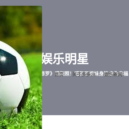
娱乐明星
Home
《宛如阿修罗》曝剧照！昭和四姐妹身陷虚伪幸福
首页
关于多多28
娱乐新闻