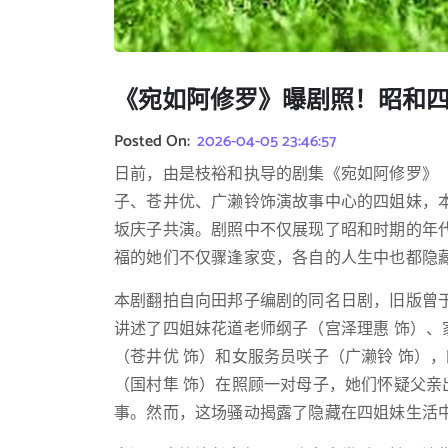
《宛如阿修罗》曝剧照！昭和
Posted On:
2026-04-05 23:46:57
日前，由是枝裕和执导的剧集《宛如阿修罗》
子、苍井优、广濑铃饰演故事中心的四姐妹，
坂庆子共演。剧照中不仅展现了昭和时期的年
福的她们不仅骤逢家变，各自的人生中也都隐藏
本剧翻拍自向田邦子编剧的同名日剧，旧版曾于197
讲述了四姐妹花道老师纲子（宫泽理惠 饰）、
（苍井优 饰）和女服务员咲子（广濑铃 饰）
（国村隼 饰）在照顾一对母子，她们怀疑父亲
事。然而，这场骚动揭露了隐藏在四姐妹生活