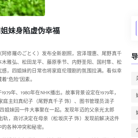
四姐妹身陷虚伪幸福
（阿修羅のごとく）发布全新剧照，宫泽理惠、尾野真千
导
本木雅弘、松田龙平、藤原季节、内野圣阳、国村隼、松
代感，四姐妹的日常也将家庭伦理剧的氛围拉满。看似幸
着“危险”因素。
9年、1980年在NHK播出。故事背景设定在1979年，
家庭主妇真纪子（尾野真千子 饰）、图书管理员泷子
，四姐妹因一件大事聚在一起。发现年迈的父亲光太郎
出轨，商讨决定在母亲（松坂庆子 饰）发现前解决这件
中的各种冲突和秘密。