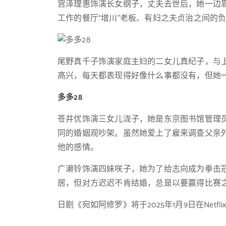
宫泽理惠饰演长女纲子，丈夫去世后，她一边
工作的餐厅“增川”老板、有妇之夫贞治之间的
尾野真千子饰演家庭主妇的二女儿真纪子，与
高兴，每天都表现得好像什么事都没有，但她
多多28
苍井优饰演三女儿泷子，她是东京图书馆管理
同的婚姻观吵架。虽然她爱上了雇来调查父亲
他的感情。
广濑铃饰演四妹咲子，她为了给志向成为拳击
居，但对方迟迟不肯结婚，总是以要赢得比赛
日剧《宛如阿修罗》将于2025年1月9日在Netfl